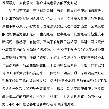
发展最好、变化最大、群众得实惠最多的历史时期。
知常明变者赢，守正创新者进。当前，世界百年变局加速演进，
国际形势深刻影响国内发展。但从国内看，支撑高质量发展的积极因
素在不断积累；从省内看，自然禀赋的巨大潜力更加凸显，区域发展
的动能和活力更加充沛，生态经济、数字经济、低空经济等新业态不
断涌现，懂感恩、有情怀、重实干的氛围日益浓厚，推进中国式现代
化青海实践的发展动能持续增强。中央经济工作会议为我们做好经济
工作指明了方向、提供了遵循。全省上下要深入学习贯彻中央经济工
作会议精神，与全面落实党的二十届四中全会精神、习近平总书记对
青海工作重大要求结合起来，一体把握、融会贯通，深刻领会做好新
形势下经济工作的规律性认识，坚持把“五个必须”贯彻落实到经济工作
各方面全过程，紧密结合青海实际，积极主动识变应变求变，不断提
高经济工作的前瞻性、科学性、精准性，将外部机遇转化为内生动
力，不折不扣推动各项任务举措在青海落地见效。