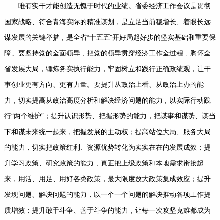
唯有实干才能创造无愧于时代的业绩。省委经济工作会议是贯彻
国家战略、符合青海实际的精准谋划，是立足当前稳增长、着眼长远
谋发展的关键举措，是全省“十五五”开好局起好步的坚实基础和重要保
障。要坚持党的全面领导，把党的领导贯穿经济工作全过程，胸怀全
省发展大局，锤炼务实执行能力，牢固树立和践行正确政绩观，让干
事创业更有方向、更有力量。要提升从政治上看、从政治上办的能
力，切实提高从政治高度分析和解决经济问题的能力，以实际行动践
行“两个维护”；提升认识形势、把握形势的能力，把谋事和谋势、谋当
下和谋未来统一起来，把握发展的主动权；提高站位大局、服务大局
的能力，切实把政策红利、资源优势转化为实实在在的发展成效；提
升学习政策、研究政策的能力，真正把上级政策和本地需求衔接起
来，用活、用足、用好各类政策，最大限度放大政策集成效应；提升
发现问题、解决问题的能力，以一个一个问题的解决推动各项工作提
质增效；提升敢于斗争、善于斗争的能力，让每一次攻坚克难都成为