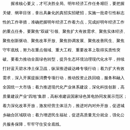
握准核心要义，才可决胜全局。明年经济工作任务艰巨，要把握
关键、纲举目张，拿出具象化的真招实招硬招，实施一批牵引性标志
性的工作举措，准确把握明年经济工作着力点，完成好明年经济工作
的重点任务。要聚焦“双碳”引领、聚焦扩大有效需求、聚焦实体经济、
聚焦创新驱动、聚焦改革开放、聚焦协调发展、聚焦改善民生、聚焦
守牢底线，努力在重点领域、重大工程、重要改革上取得实质性突
破。要着力推动全面绿色转型，提升生态环境治理现代化水平，持续
打好蓝天碧水净土保卫战，纵深推进碳达峰专项行动；着力扩大有效
需求，深入开展提振消费专项行动，推动投资止跌回稳，服务和融入
全国统一大市场；着力推进现代化产业体系建设，深化科技创新，高
质量建设产业“四地”集群，高标准建设国家绿色算电协同发展示范区；
着力深化改革开放，激发经营主体活力，推进对内对外开放，促进城
乡融合区域联动；着力增进民生福祉，促进高质量充分就业，强化公
共服务保障，牢牢守住安全底线。