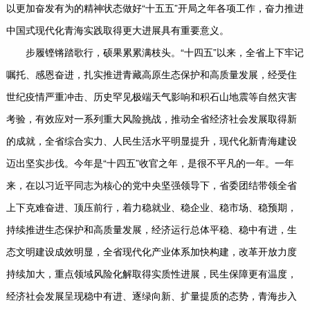
以更加奋发有为的精神状态做好“十五五”开局之年各项工作，奋力推进
中国式现代化青海实践取得更大进展具有重要意义。
步履铿锵踏歌行，硕果累累满枝头。“十四五”以来，全省上下牢记
嘱托、感恩奋进，扎实推进青藏高原生态保护和高质量发展，经受住
世纪疫情严重冲击、历史罕见极端天气影响和积石山地震等自然灾害
考验，有效应对一系列重大风险挑战，推动全省经济社会发展取得新
的成就，全省综合实力、人民生活水平明显提升，现代化新青海建设
迈出坚实步伐。今年是“十四五”收官之年，是很不平凡的一年。一年
来，在以习近平同志为核心的党中央坚强领导下，省委团结带领全省
上下克难奋进、顶压前行，着力稳就业、稳企业、稳市场、稳预期，
持续推进生态保护和高质量发展，经济运行总体平稳、稳中有进，生
态文明建设成效明显，全省现代化产业体系加快构建，改革开放力度
持续加大，重点领域风险化解取得实质性进展，民生保障更有温度，
经济社会发展呈现稳中有进、逐绿向新、扩量提质的态势，青海步入