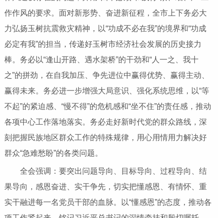
作作风的要求。面对新形势、奋进新征程，全市上下务必大
力弘扬玉树抗震救灾精神，以“功成不必在我”的境界和“功成
必定有我”的担当，传递好玉树市经济社会发展的历史接力
棒。务必以“逢山开路、遇水架桥”的干劲和“人一之、我十
之”的拼劲，在自我加压、争先进位中赢得优势、赢得主动、
赢得未来。务必进一步增强大局意识、强化系统思维，以“等
不起”的紧迫感、“慢不得”的危机感和“坐不住”的责任感，推动
各项中心工作落地落实。务必走好新时代党的群众路线，深
刻把握民族地区群众工作的特殊规律，用心用情用力解决好
群众“急难愁盼”的各类问题。
全会强调：要突出问题导向、目标导向、过程导向、结
果导向，感恩奋进、实干争先，切实把懂感恩、有情怀、重
实干融进每一名党员干部的血脉。以“懂感恩”的态度，推动各
项工作紧起来。铭记习近平总书记的深情牵挂和殷切嘱托，