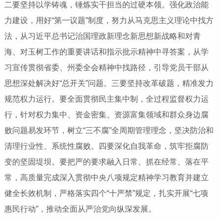
二要坚持以学铸魂，锤炼实干担当的过硬本领。强化政治能
力建设，用好“第一议题”制度，努力从马克思主义理论中找方
法，从习近平总书记治国理政新理念新思想新战略和对青
海、对玉树工作的重要讲话和指示批示精神中寻答案，从学
习宣传贯彻省委、州委全会精神中找路径，引导党员干部从
思想深处解决好“总开关”问题。三要坚持改革破题，精准发力
规范权力运行。要全面贯彻民主集中制，全过程监督权力运
行，针对权力集中、资金密集、资源富集领域和群众身边腐
败问题易发环节，树立“三不腐”全周期管理理念，坚决防治和
清理行业性、系统性腐败。四要深化自我革命，筑牢拒腐防
变的坚固堤坝。要把严的要求融入日常、抓在经常、落在平
常，高质量完成深入贯彻中央八项规定精神学习教育并建立
健全长效机制，严格落实四个“十严禁”规定，扎实开展“七项
惠民行动”，推动全面从严治党向纵深发展。