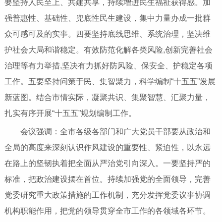
要坚持人民至上、共建共享，持续增进民生福祉获得感。加
强普惠性、基础性、兜底性民生建设，集中力量办成一批群
众可感可及的实事。四要坚持底线思维、系统治理，坚决维
护社会大局和谐稳定。有效防范化解各类风险,创新完善社会
治理等有力举措,坚决有力抓好防风险、保安全、护稳定各项
工作。五要坚持问策于民、集智聚力，科学编制“十五五”发展
新蓝图。结合市情实际，凝聚共识、集聚智慧、汇聚力量，
扎实有序开展“十五五”规划编制工作。
会议强调：全市各级各部门和广大党员干部要从政治和
全局的高度来深刻认识作风建设的重要性、紧迫性，以永远
在路上的坚韧执着把全面从严治党引向深入。一要坚持严的
标准，把政治建设摆在首位。持续加强党的全面领导，完善
党委研究重大政策措施的工作机制，充分发挥党委议事协调
机构职能作用，把党的领导贯穿全市工作的各领域各环节。