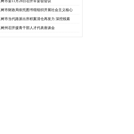
玉树市委11月28日召开常委会会议
玉树市财政局依托图书馆组织开展社会主义核心
玉树市当代路派出所积案清仓再发力 深挖线索
玉树州召开援青干部人才代表座谈会