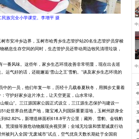
二民族完全小学课堂。李增平 摄
中
市安冲乡边界，玉树市哈秀乡生态管护站20名生态管护员穿梭
动物栖息生存空间的同时，生态管护员还带动周边牧民清理垃圾，
一番风味。这些年，家乡生态环境改善非常明显，现在出去巡
中
。运气好的话，还能邂逅‘雪山之王’雪豹。”谈及家乡生态环境的
·
员中的一员，他们年复一年，历经十几载春夏秋冬，用脚步丈量着
·
一个：守护好家乡这片净土，让天空更蓝，山水常绿。
金山银山”。三江源国家公园正式设立，三江源生态保护与建设一
·
51处世界自然遗产地，隆宝滩入列国际重要湿地，玉树州跻身全
·
62.82%，新增造林面积618.8平方公里；藏羚、雪豹、金钱豹
·
獭、荒漠猫等濒危动物频现央视荧屏；全域无垃圾和禁塑减废行动
·
玉树州被列入全国“无废城市”试点，空气优良天数长期处于全国前