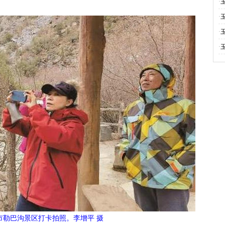
·
·
·
·
市勒巴沟景区打卡拍照。李增平 摄