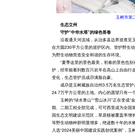
玉树市第
生态立州
守护“中华水塔”的绿色答卷
沿着通天河流域，从治多县边界巡查至玉树
在方圆230平方公里的巡护区内。管护野生
为野生动物营造安全和谐的生存环境。
“夏季这里的景色最美，初春的景色也别有
护，经常能看到数百只岩羊在高山上自由行走
变化，生态管护员成尕满脸自豪。
成尕是玉树藏族自治州3.5万名生态管护
24.7万平方公里的土地。内心的愿望只有
玉树的“绿水青山”“雪山冰川”正在变成“
期、二期工程全部完成，可可西里成为全国第
国生态文明建设示范区，草原植被覆盖率增长到
等野生动物种群明显增多，绝迹数十年的水
入选“2024美丽中国建设实践创优案例”，