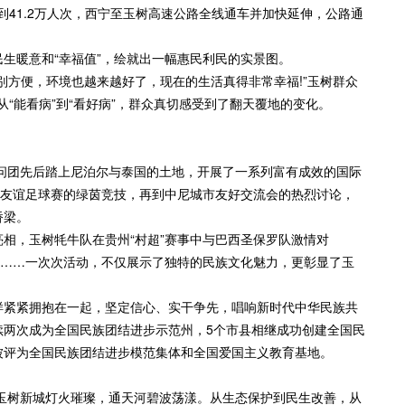
41.2万人次，西宁至玉树高速公路全线通车并加快延伸，公路通
暖意和“幸福值”，绘就出一幅惠民利民的实景图。
方便，环境也越来越好了，现在的生活真得非常幸福!”玉树群众
，从“能看病”到“看好病”，群众真切感受到了翻天覆地的变化。
问团先后踏上尼泊尔与泰国的土地，开展了一系列富有成效的国际
尼友谊足球赛的绿茵竞技，再到中尼城市友好交流会的热烈讨论，
桥梁。
，玉树牦牛队在贵州“村超”赛事中与巴西圣保罗队激情对
办……一次次活动，不仅展示了独特的民族文化魅力，更彰显了玉
紧紧拥抱在一起，坚定信心、实干争先，唱响新时代中华民族共
续两次成为全国民族团结进步示范州，5个市县相继成功创建全国民
被评为全国民族团结进步模范集体和全国爱国主义教育基地。
玉树新城灯火璀璨，通天河碧波荡漾。从生态保护到民生改善，从