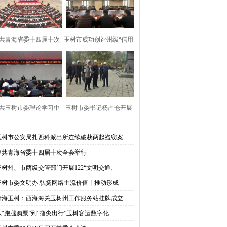
共青海省委十四届十次
玉树市成功创评州级“信用
全会举行
县”
共玉树市委理论学习中
玉树市委书记杨占仓开展
心组学习（扩
项目建设督导
玉树市公安局扎西科派出所连续破获两起盗窃案
中共青海省委十四届十次全会举行
玉树州、市两级交管部门开展122“文明交通、
玉树市委文明办:弘扬网络主流价值丨推动形成
青海玉树：西海海关玉树州工作服务站挂牌成立
从“跑腿购票”到“指尖出行”玉树客运数字化