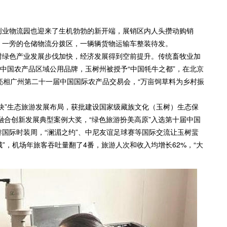
业物流园也迎来了生机勃勃的新开端，展销区内人头攒动购销
，一旁的仓储物流分拨区，一辆辆货物运输车整装待发。
绿色产业发展步伐加快，经济发展得到空前提升。传统畜牧业加
选中国农产品区域公用品牌，玉树州被授予“中国牦牛之都”，在北京
亮相广州第二十一届中国国际农产品交易会，“万亩饲草料为乡村振
”生态旅游发展布局，获批建设国家级藏族文化（玉树）生态保
游融合创新发展典型案例大奖，“绿色旅游扮美高原”入选第十届中国
国际时装周，“澜湄之约”、中尼友谊足球赛等国际交流让玉树蜚
城”，机场年旅客吞吐量翻了4番，旅游人次和收入均增长62%，“大