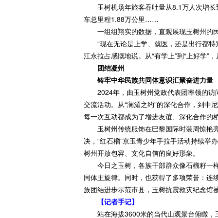
玉树机场年旅客吞吐量从8.1万人次增长到
车总里程1.88万公里……
一组组翔实的数据，直观展现玉树州的民生
“现在无论是上学、就医，还是出行都特别
江永拉占感慨地说。从“有学上”到“上好学”
团结凝州
铸牢中华民族共同体意识汇聚奋进力量
2024年，由玉树州党政代表团率领的访
交流活动。从“澜湄之约”的深化合作，到中
每一次互动都成为了增进友谊、深化合作的
玉树州传统服饰在巴黎国际时装周惊艳亮相
决，“红石榴”京玉青少年手拉手活动持续举
树州开放包容、文化自信的良好形象。
今日之玉树，各族干部群众像石榴籽一样
同体主旋律。同时，也获得了多项荣誉：连
族团结进步示范市县，玉树抗震救灾纪念馆
【记者手记】
站在海拔3600米的当代山观景台俯瞰，