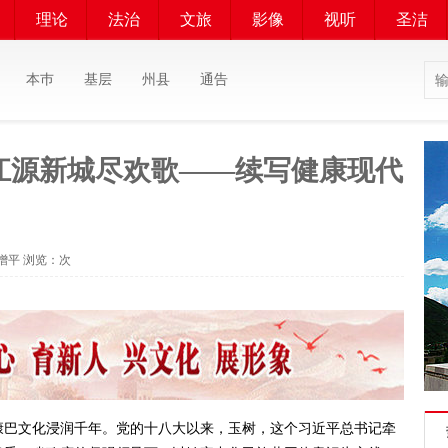
理论
法治
文旅
影像
视听
圣洁
本巿
基层
州县
通告
江源新城尽欢歌——续写健康现代
李增平 浏览：
次
巴文化浸润千年。党的十八大以来，玉树，这个习近平总书记牵