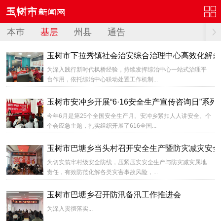
本巿
基层
州县
通告
玉树市下拉秀镇社会治安综合治理中心高效化解多
为深入践行新时代枫桥经验，持续发挥综治中心一站式治理平
台作用，依托综治中心联动处置工作机制...
玉树市安冲乡开展“6·16安全生产宣传咨询日”系
今年6月是第25个全国安全生产月。安冲乡紧扣人人讲安全、个
个会应急主题，扎实组织开展了616全国...
玉树市巴塘乡当头村召开安全生产暨防灾减灾安全
为切实筑牢村级安全防线，压紧压实安全生产与防灾减灾属地
责任，有效防范化解各类灾害事故风险，...
玉树市巴塘乡召开防汛备汛工作推进会
为深入贯彻落实...